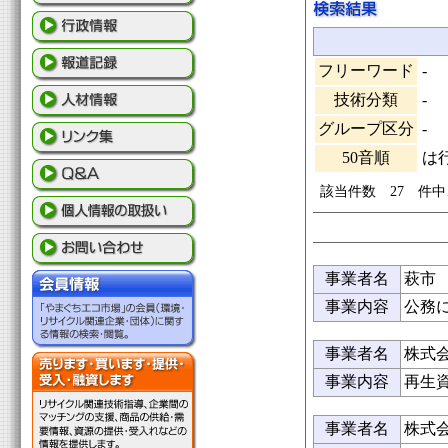
フリーワード
-
技術分類
-
グループ区分
-
50音順
は
該当件数 27 件中
事業者名
萩市
事業内容
公務
事業者名
株式
事業内容
再生
事業者名
株式