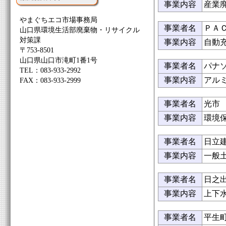
事業内容
産業
やまぐちエコ市場事務局
事業者名
ＰＡ
山口県環境生活部廃棄物・リサイクル
対策課
事業内容
自動
〒753-8501
山口県山口市滝町1番1号
事業者名
パナ
TEL：083-933-2992
事業内容
アル
FAX：083-933-2999
事業者名
光市
事業内容
環境
事業者名
日立
事業内容
一般
事業者名
日之
事業内容
上下
事業者名
平生