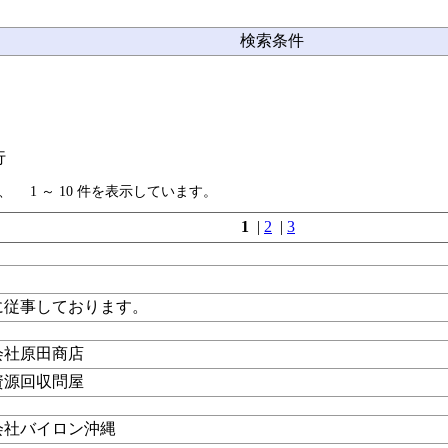
検索条件
行
、 1 ～ 10 件を表示しています。
1
|
2
|
3
に従事しております。
会社原田商店
資源回収問屋
会社バイロン沖縄