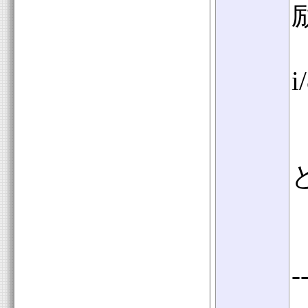
h
i
-