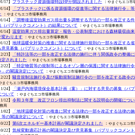
01/17】
プラスチック資源循環特設HPが開設されました
：
やまぐちエコ市
01/14】
「プラスチックに係る資源循環の促進等に関する法律施行令」等
た
：
やまぐちエコ市場事務局
01/14】
「調整後温室効果ガス排出量を調整する方法の一部を改正する件
集（パブリックコメント）の結果について
：
やまぐちエコ市場事務局
01/14】
温室効果ガス排出量算定・報告・公表制度における森林吸収由来
が変わります
：
やまぐちエコ市場事務局
01/12】
地球温暖化対策の推進に関する法律施行規則の一部を改正する省
る意見募集（パブリックコメント）について
：
やまぐちエコ市場事務局
12/23】
「特許法等の一部を改正する法律の施行に伴う関係政令の整備に
決定されました
：
やまぐちエコ市場事務局
12/22】
「特定物質等の規制等によるオゾン層の保護に関する法律施行令
令」の閣議決定について
：
やまぐちエコ市場事務局
12/22】
騒音規制法施行令及び振動規制法施行令の一部を改正する政令の
やまぐちエコ市場事務局
11/24】
「瀬戸内海環境保全基本計画（案）」に対する意見の募集（パブ
について
：
やまぐちエコ市場事務局
11/12】
令和３年度 改正フロン排出抑制法に関する説明会の開催につい
務局
11/02】
「地球温暖化対策の推進に関する法律の一部を改正する法律の施
」等の閣議決定について
：
やまぐちエコ市場事務局
10/22】
第6次エネルギー基本計画が閣議決定されました
：
やまぐちエコ市
10/22】
気候変動適応計画の閣議決定及び意見募集（パブリックコメント