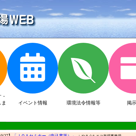
す・
しま
イベント情報
環境法令情報等
掲
10/27】
「ＪＱＡセミナー（申込書等）」
：