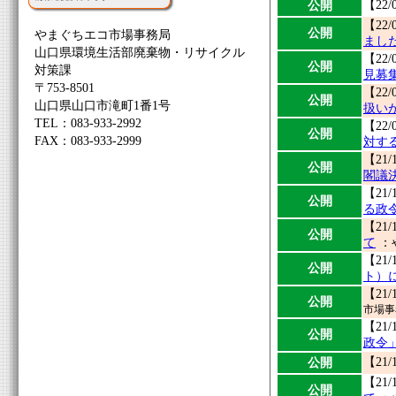
公開
【22/
【22/
公開
やまぐちエコ市場事務局
まし
山口県環境生活部廃棄物・リサイクル
【22/
公開
対策課
見募
〒753-8501
【22/
公開
山口県山口市滝町1番1号
扱い
TEL：083-933-2992
【22/
公開
FAX：083-933-2999
対す
【21/
公開
閣議
【21/
公開
る政
【21/
公開
て
：
【21/
公開
ト）
【21/
公開
市場事
【21/
公開
政令
公開
【21/
【21/
公開