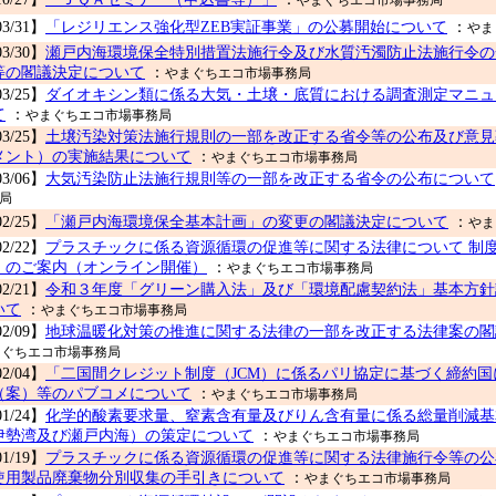
やまぐちエコ市場事務局
03/31】
「レジリエンス強化型ZEB実証事業」の公募開始について
：
やま
03/30】
瀬戸内海環境保全特別措置法施行令及び水質汚濁防止法施行令の
等の閣議決定について
：
やまぐちエコ市場事務局
03/25】
ダイオキシン類に係る大気・土壌・底質における調査測定マニュ
て
：
やまぐちエコ市場事務局
03/25】
土壌汚染対策法施行規則の一部を改正する省令等の公布及び意見
メント）の実施結果について
：
やまぐちエコ市場事務局
03/06】
大気汚染防止法施行規則等の一部を改正する省令の公布について
局
02/25】
「瀬戸内海環境保全基本計画」の変更の閣議決定について
：
やま
02/22】
プラスチックに係る資源循環の促進等に関する法律について 制
）のご案内（オンライン開催）
：
やまぐちエコ市場事務局
02/21】
令和３年度「グリーン購入法」及び「環境配慮契約法」基本方針説
いて
：
やまぐちエコ市場事務局
02/09】
地球温暖化対策の推進に関する法律の一部を改正する法律案の閣
まぐちエコ市場事務局
02/04】
「二国間クレジット制度（JCM）に係るパリ協定に基づく締約
（案）等のパブコメについて
：
やまぐちエコ市場事務局
01/24】
化学的酸素要求量、窒素含有量及びりん含有量に係る総量削減基
伊勢湾及び瀬戸内海）の策定について
：
やまぐちエコ市場事務局
01/19】
プラスチックに係る資源循環の促進等に関する法律施行令等の公
使用製品廃棄物分別収集の手引きについて
：
やまぐちエコ市場事務局