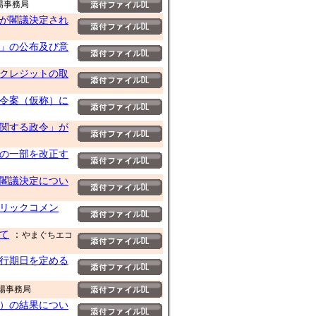
場事務局
が閣議決定され
」の公布及び意
クレジットの取
令案（仮称）に
関する政令」が
の一部を改正す
閣議決定につい
リックコメン
て
：
やまぐちエコ
行期日を定める
場事務局
）の結果につい