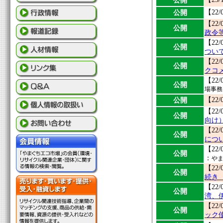
公開
公開
【22/
【22/
公開
政令
【22/
公開
つい
【22/
公開
クコ
【22/
公開
場事務
公開
【22/
【22/
公開
向け
【22/
公開
につ
【22/
公開
：
や
【22/
公開
続き
【22/
公開
湾、
【22/
公開
ック