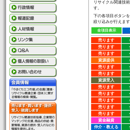
リサイクル関連技
す。
下の各項目ボタン
絞り込みが行えま
全項目表示
売ります
売ります
売ります
資源提供
売ります
売ります
資源受入
売ります
売ります
売ります
売ります
売ります
資金融資
仲介・教える