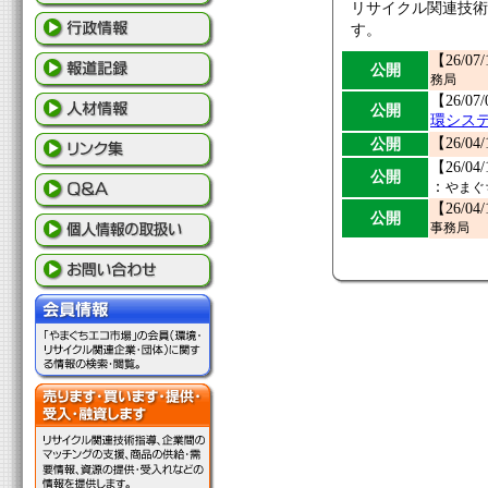
リサイクル関連技
す。
【26/07
公開
務局
【26/07
公開
環シス
公開
【26/04
【26/04
公開
：
やまぐ
【26/04
公開
事務局