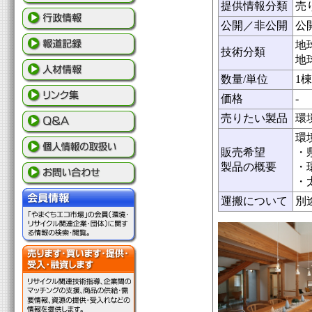
提供情報分類
売
公開／非公開
公
地
技術分類
地
数量/単位
1棟
価格
-
売りたい製品
環
環
販売希望
・
製品の概要
・
・
運搬について
別